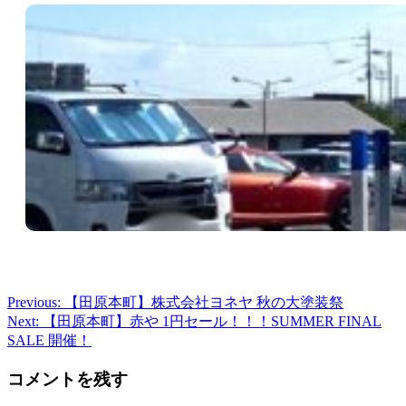
Previous:
【田原本町】株式会社ヨネヤ 秋の大塗装祭
投
Next:
【田原本町】赤や 1円セール！！！SUMMER FINAL
稿
SALE 開催！
ナ
コメントを残す
ビ