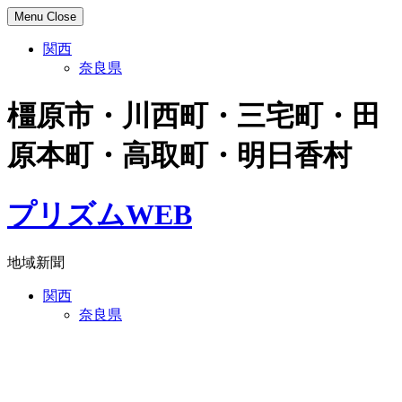
Skip
Menu
Close
to
content
関西
奈良県
橿原市・川西町・三宅町・田
原本町・高取町・明日香村
プリズムWEB
地域新聞
関西
奈良県