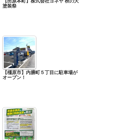
【田原本町】株式会社ヨネヤ 秋の大
塗装祭
【橿原市】内膳町５丁目に駐車場が
オープン！