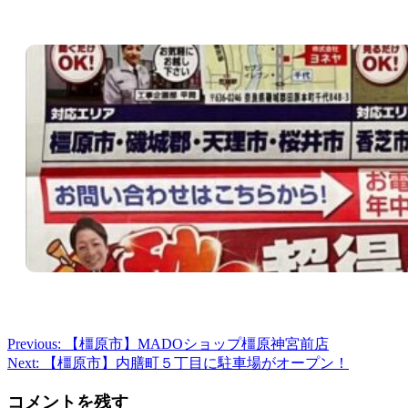
Previous:
【橿原市】MADOショップ橿原神宮前店
投
Next:
【橿原市】内膳町５丁目に駐車場がオープン！
稿
コメントを残す
ナ