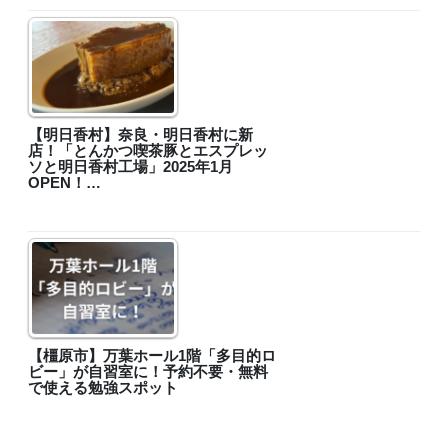
【明日香村】奈良・明日香村に新
店！「とんかつ喫茶豚とエスプレッ
ソと明日香村工場」2025年1月
OPEN！…
【橿原市】万葉ホール1階「多目的ロ
ビー」が自習室に！予約不要・無料
で使える勉強スポット