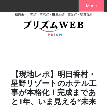
Skip
Menu
to
橿原市・川西町・三宅町・田原本町・高取町・明日香村
content
【現地レポ】明日香村・
星野リゾートのホテル工
事が本格化！完成まであ
と1年、いま見える“未来