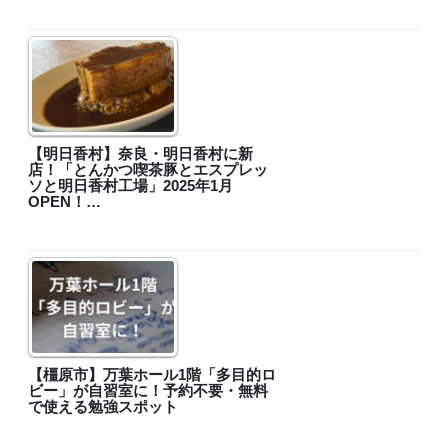
【明日香村】奈良・明日香村に新
店！「とんかつ喫茶豚とエスプレッ
ソと明日香村工場」2025年1月
OPEN！…
【橿原市】万葉ホール1階「多目的ロ
ビー」が自習室に！予約不要・無料
で使える勉強スポット