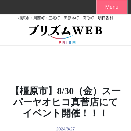
Skip
Menu
to
橿原市・川西町・三宅町・田原本町・高取町・明日香村
content
【橿原市】8/30（金）スー
パーヤオヒコ真菅店にて
イベント開催！！！
2024/8/27