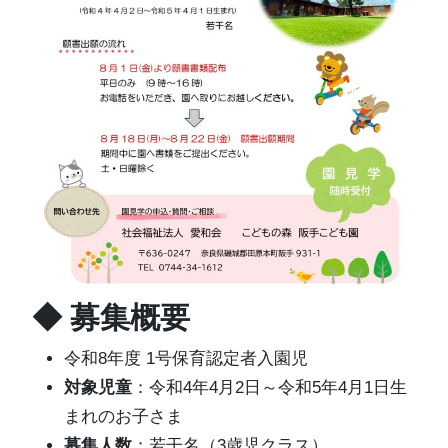
◆ 募集概要
令和8年度 1号保育認定者入園児
対象児童
：令和4年4月2日～令和5年4月1日生
まれのお子さま
募集人数
：若干名（3歳児クラス）