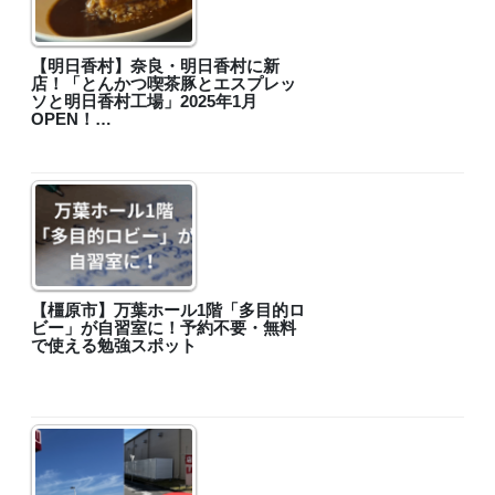
【明日香村】奈良・明日香村に新
店！「とんかつ喫茶豚とエスプレッ
ソと明日香村工場」2025年1月
OPEN！…
【橿原市】万葉ホール1階「多目的ロ
ビー」が自習室に！予約不要・無料
で使える勉強スポット