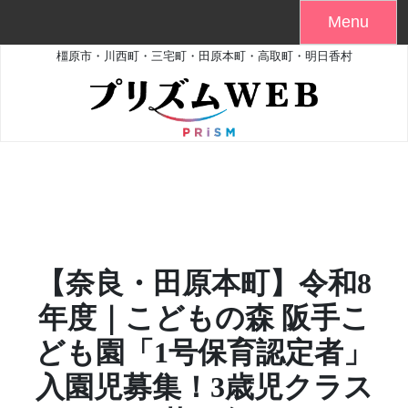
Skip
Menu
to
橿原市・川西町・三宅町・田原本町・高取町・明日香村
content
【奈良・田原本町】令和8
年度｜こどもの森 阪手こ
ども園「1号保育認定者」
入園児募集！3歳児クラス